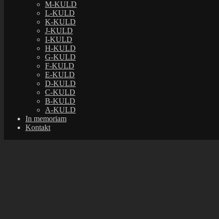
M-KULD
L-KULD
K-KULD
J-KULD
I-KULD
H-KULD
G-KULD
F-KULD
E-KULD
D-KULD
C-KULD
B-KULD
A-KULD
In memoriam
Kontakt